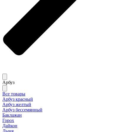
Арбуз
Все товары
Арбуз красный
Арбуз желтый
Арбуз бессемянный
Баклажан
Горох
Дайкон
Дыня