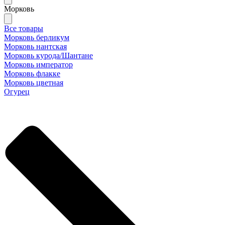
Морковь
Все товары
Морковь берликум
Морковь нантская
Морковь курода/Шантане
Морковь император
Морковь флакке
Морковь цветная
Огурец