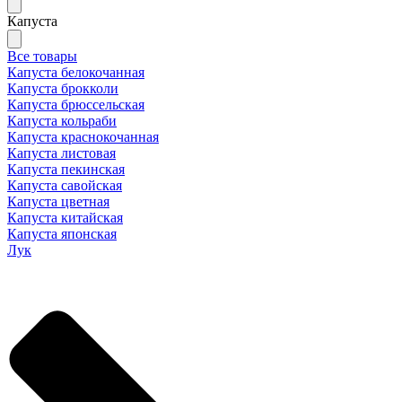
Капуста
Все товары
Капуста белокочанная
Капуста брокколи
Капуста брюссельская
Капуста кольраби
Капуста краснокочанная
Капуста листовая
Капуста пекинская
Капуста савойская
Капуста цветная
Капуста китайская
Капуста японская
Лук