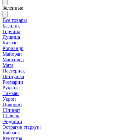
Зеленные
Все товары
Базилик
Горчица
Душица
Катран
Кориандр
Майоран
Мангольд
Мята
Пастернак
Петрушка
Розмарин
Руккола
Тимьян
Укроп
Цикорий
Шпинат
Щавель
Эндивий
Эстрагон (тархун)
Кабачок
Кукуруза