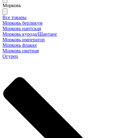
Морковь
Все товары
Морковь берликум
Морковь нантская
Морковь курода/Шантане
Морковь император
Морковь флакке
Морковь цветная
Огурец