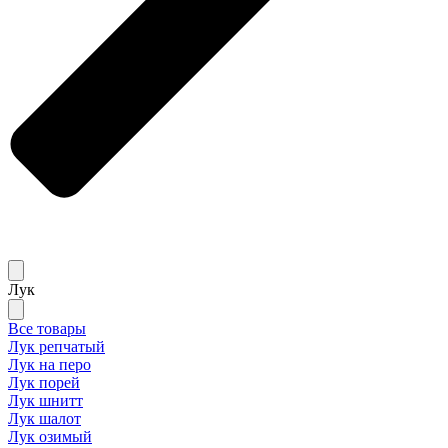
Лук
Все товары
Лук репчатый
Лук на перо
Лук порей
Лук шнитт
Лук шалот
Лук озимый