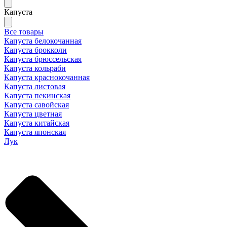
Капуста
Все товары
Капуста белокочанная
Капуста брокколи
Капуста брюссельская
Капуста кольраби
Капуста краснокочанная
Капуста листовая
Капуста пекинская
Капуста савойская
Капуста цветная
Капуста китайская
Капуста японская
Лук