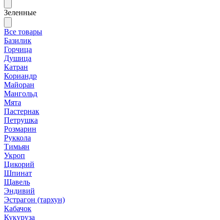
Зеленные
Все товары
Базилик
Горчица
Душица
Катран
Кориандр
Майоран
Мангольд
Мята
Пастернак
Петрушка
Розмарин
Руккола
Тимьян
Укроп
Цикорий
Шпинат
Щавель
Эндивий
Эстрагон (тархун)
Кабачок
Кукуруза