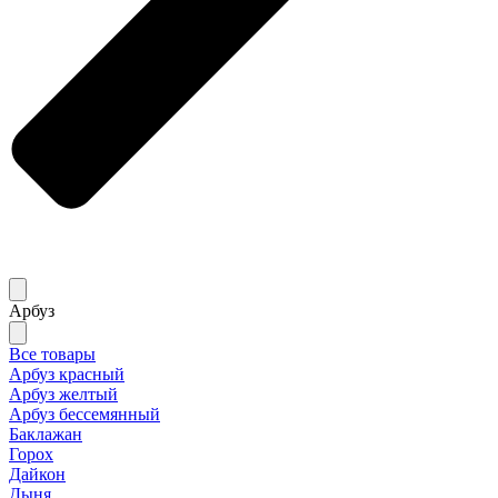
Арбуз
Все товары
Арбуз красный
Арбуз желтый
Арбуз бессемянный
Баклажан
Горох
Дайкон
Дыня