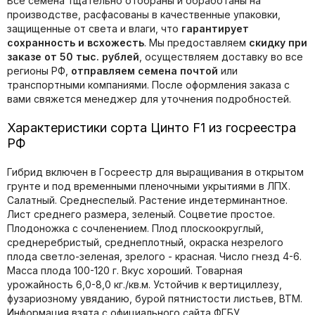
Все семена тщательно отобраны и обработаны на
производстве, расфасованы в качественные упаковки,
защищенные от света и влаги, что
гарантирует
сохранность и всхожесть
. Мы предоставляем
скидку при
заказе от 50 тыс. рублей
, осуществляем доставку во все
регионы РФ,
отправляем семена почтой
или
транспортными компаниями. После оформления заказа с
вами свяжется менеджер для уточнения подробностей.
Характеристики сорта Цинто F1 из госреестра
РФ
Гибрид включен в Госреестр для выращивания в открытом
грунте и под временными пленочными укрытиями в ЛПХ.
Салатный. Среднеспелый. Растение индетерминантное.
Лист среднего размера, зеленый. Соцветие простое.
Плодоножка с сочленением. Плод плоскоокруглый,
среднеребристый, среднеплотный, окраска незрелого
плода светло-зеленая, зрелого - красная. Число гнезд 4-6.
Масса плода 100-120 г. Вкус хороший. Товарная
урожайность 6,0-8,0 кг./кв.м. Устойчив к вертициллезу,
фузариозному увяданию, бурой пятнистости листьев, ВТМ.
Информация взята с официального сайта ФГБУ