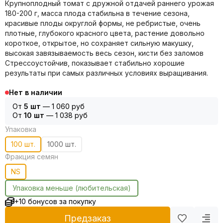
Крупноплодный томат с дружной отдачей раннего урожая
180-200 г, масса плода стабильна в течение сезона,
красивые плоды округлой формы, не ребристые, очень
плотные, глубокого красного цвета, растение довольно
короткое, открытое, но сохраняет сильную макушку,
высокая завязываемость весь сезон, кисти без заломов
Стрессоустойчив, показывает стабильно хорошие
результаты при самых различных условиях выращивания.
Нет в наличии
От
5 шт
—
1 060 руб
От
10 шт
—
1 038 руб
Упаковка
100 шт.
1000 шт.
Фракция семян
NS
Упаковка меньше (любительская)
+10 бонусов за покупку
Предзаказ