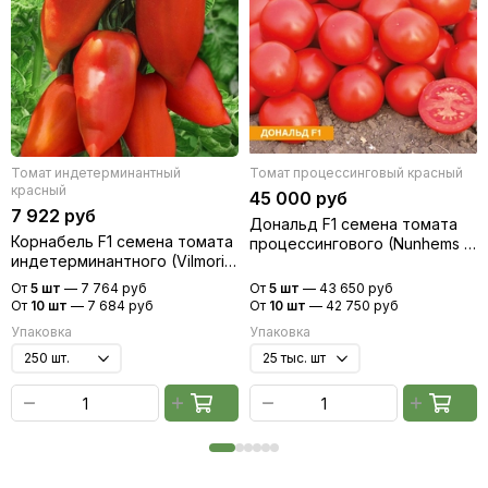
Томат индетерминантный
Томат процессинговый красный
красный
45 000 руб
7 922 руб
Дональд F1 семена томата
Корнабель F1 семена томата
процессингового (Nunhems /
индетерминантного (Vilmorin
Нюнемс)
/ Вильморин)
От
5 шт
—
7 764 руб
От
5 шт
—
43 650 руб
От
10 шт
—
7 684 руб
От
10 шт
—
42 750 руб
Упаковка
Упаковка