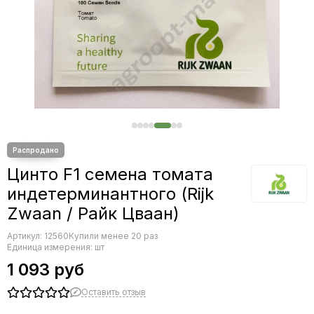
Редис
Редька
Салат
Свекла
Сельдерей
Спаржа
Томат
Тыква
Земляника
Микрозелень - семена для проращивания
Цинто F1 семена томата
Фасоль
индетерминантного (Rijk
Фенхель
Zwaan / Райк Цваан)
Артикул:
12560
Купили менее 20 раз
Единица измерения: шт
1 093 руб
Оставить отзыв