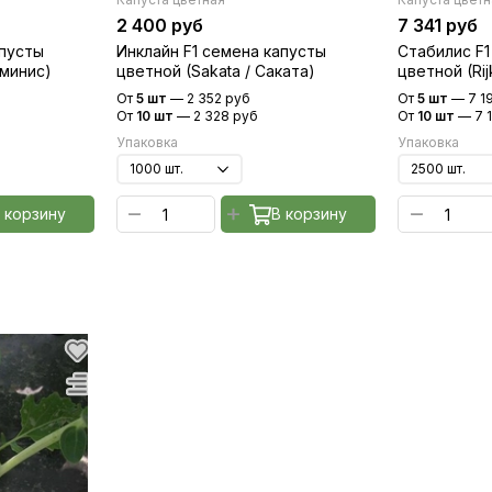
2 400 руб
7 341 руб
апусты
Инклайн F1 семена капусты
Стабилис F1
еминис)
цветной (Sakata / Саката)
цветной (Ri
От
5 шт
—
2 352 руб
От
5 шт
—
7 1
От
10 шт
—
2 328 руб
От
10 шт
—
7 
Упаковка
Упаковка
 корзину
В корзину