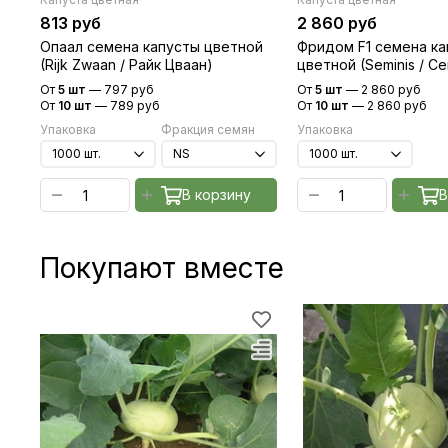
813 руб
2 860 руб
Опаал семена капусты цветной
Фридом F1 семена к
(Rijk Zwaan / Райк Цваан)
цветной (Seminis / С
От
5 шт
—
797 руб
От
5 шт
—
2 860 руб
От
10 шт
—
789 руб
От
10 шт
—
2 860 руб
Упаковка
Фракция семян
Упаковка
В корзину
В
Покупают вместе