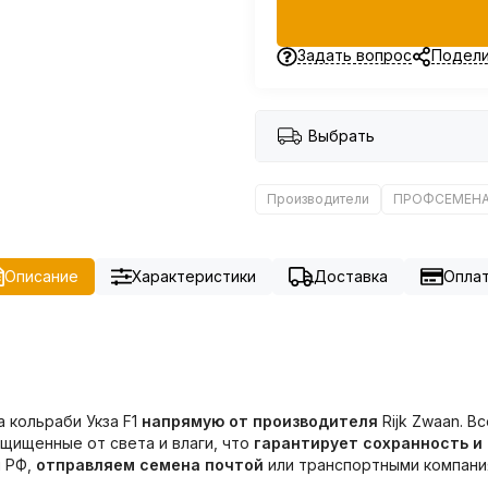
Задать вопрос
Подели
Выбрать
Производители
ПРОФСЕМЕН
Описание
Характеристики
Доставка
Опла
 кольраби Укза F1
напрямую от производителя
Rijk Zwaan. 
ащищенные от света и влаги, что
гарантирует сохранность и
ы РФ,
отправляем семена почтой
или транспортными компания