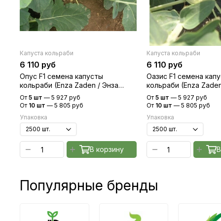
Капуста кольраби
Капуста кольраби
6 110 руб
6 110 руб
Опус F1 семена капусты
Оазис F1 семена кап
кольраби (Enza Zaden / Энза
кольраби (Enza Zaden
Заден)
Заден)
От
5 шт
—
5 927 руб
От
5 шт
—
5 927 руб
От
10 шт
—
5 805 руб
От
10 шт
—
5 805 руб
Упаковка
Упаковка
В корзину
В
Популярные бренды