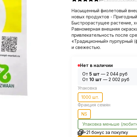
Насыщенный фиолетовый внешн
новых продуктов - Пригодный
Быстрорастущее растение, хо
Равномерная внешняя окраска
привлекательность после сре
«Традиционный» пурпурный (
и свежестью.
Нет в наличии
От
5 шт
—
2 044 руб
От
10 шт
—
2 002 руб
Упаковка
1000 шт.
Фракция семян
NS
Упаковка меньше (любит
+21 бонус за покупку