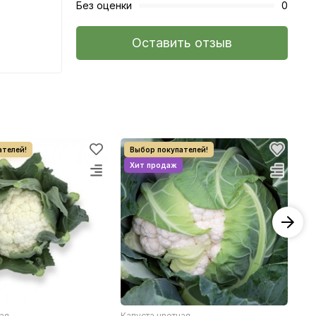
Без оценки
0
Оставить отзыв
ная
Капуста цветная
Кап