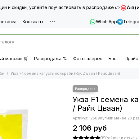
Акци
ии и скидки, успейте поучаствовать в распродаже 👉
оставка
Контакты
WhatsApp
Telegr
й магазин 🛒
Распродажа %
Фотогалерея
Блог
Прайс
аби
Укза F1 семена капусты кольраби (Rijk Zwaan / Райк Цваан)
Укза F1 семена ка
/ Райк Цваан)
Артикул:
12509
Купили менее 20 ра
2 106 руб
Рейтинг и отзывы (