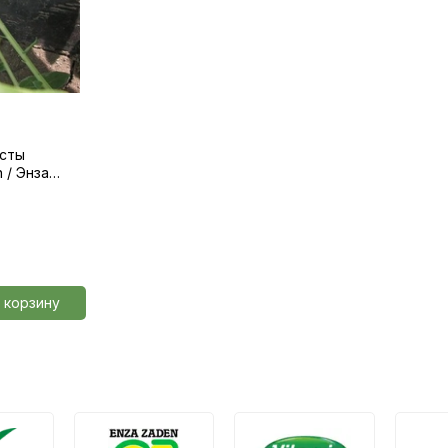
усты
 / Энза
 корзину