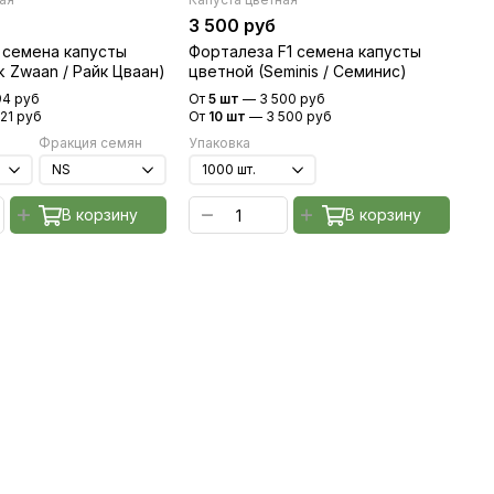
3 500 руб
3 
 семена капусты
Форталеза F1 семена капусты
Уа
jk Zwaan / Райк Цваан)
цветной (Seminis / Семинис)
цв
94 руб
От
5 шт
—
3 500 руб
От
121 руб
От
10 шт
—
3 500 руб
От
Фракция семян
Упаковка
Уп
В корзину
В корзину