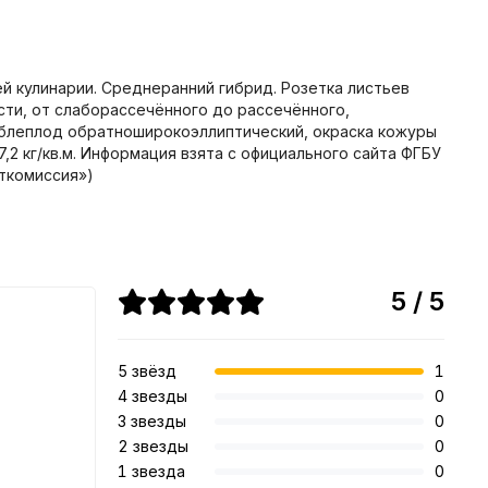
 кулинарии. Среднеранний гибрид. Розетка листьев
сти, от слаборассечённого до рассечённого,
еблеплод обратноширокоэллиптический, окраска кожуры
7,2 кг/кв.м. Информация взята с официального сайта ФГБУ
ткомиссия»)
5 / 5
5 звёзд
1
4 звезды
0
3 звезды
0
2 звезды
0
1 звезда
0