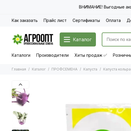
ВНИМАНИЕ! Выгодные акц
Как заказать
Прайс лист
Сертификаты
Оплата
Д
Каталог
Каталоги
Производители
Хиты продаж ✅
Розничны
Главная
Каталог
ПРОФСЕМЕНА
Капуста
Капуста кольр