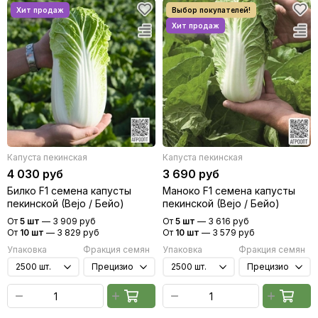
Капуста пекинская
Капуста пекинская
4 030 руб
3 690 руб
Билко F1 семена капусты
Маноко F1 семена капусты
пекинской (Bejo / Бейо)
пекинской (Bejo / Бейо)
От
5 шт
—
3 909 руб
От
5 шт
—
3 616 руб
От
10 шт
—
3 829 руб
От
10 шт
—
3 579 руб
Упаковка
Фракция семян
Упаковка
Фракция семян