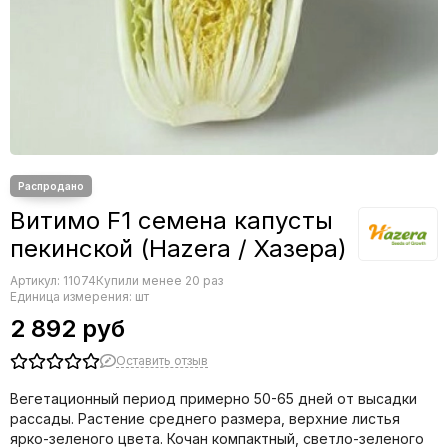
Редис
Редька
Салат
Свекла
Сельдерей
Спаржа
Томат
Тыква
Земляника
Витимо F1 семена капусты
Микрозелень - семена для проращивания
пекинской (Hazera / Хазера)
Фасоль
Артикул:
Фенхель
11074
Купили менее 20 раз
Единица измерения: шт
2 892 руб
Оставить отзыв
Вегетационный период примерно 50-65 дней от высадки
рассады. Растение среднего размера, верхние листья
ярко-зеленого цвета. Кочан компактный, светло-зеленого