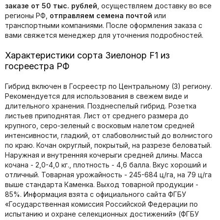
заказе от 50 тыс. рублей
, осуществляем доставку во все
регионы РФ,
отправляем семена почтой
или
транспортными компаниями. После оформления заказа с
вами свяжется менеджер для уточнения подробностей.
Характеристики сорта Зиелонор F1 из
госреестра РФ
Гибрид включен в Госреестр по Центральному (3) региону.
Рекомендуется для использования в свежем виде и
длительного хранения. Позднеспелый гибрид. Розетка
листьев приподнятая. Лист от среднего размера до
крупного, серо-зеленый с восковым налетом средней
интенсивности, гладкий, от слабоволнистый до волнистого
по краю. Кочан округлый, покрытый, на разрезе беловатый.
Наружная и внутренняя кочерыги средней длины. Масса
кочана - 2,0-4,0 кг., плотность - 4,6 балла. Вкус хороший и
отличный. Товарная урожайность - 245-684 ц/га, на 79 ц/га
выше стандарта Каменка. Выход товарной продукции -
85%. Информация взята с официального сайта ФГБУ
«Государственная комиссия Российской Федерации по
иcпытанию и охране селекционных достижений» (ФГБУ