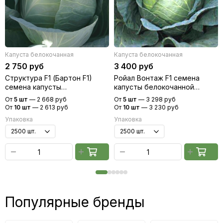
Капуста белокочанная
Капуста белокочанная
2 750 руб
3 400 руб
Структура F1 (Бартон F1)
Ройал Вонтаж F1 семена
семена капусты
капусты белокочанной
белокочанной (Hazera /
(Sakata / Саката)
От
5 шт
—
2 668 руб
От
5 шт
—
3 298 руб
Хазера)
От
10 шт
—
2 613 руб
От
10 шт
—
3 230 руб
Упаковка
Упаковка
Популярные бренды