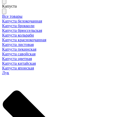
Капуста
Все товары
Капуста белокочанная
Капуста брокколи
Капуста брюссельская
Капуста кольраби
Капуста краснокочанная
Капуста листовая
Капуста пекинская
Капуста савойская
Капуста цветная
Капуста китайская
Капуста японская
Лук