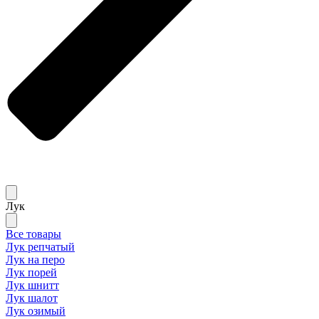
Лук
Все товары
Лук репчатый
Лук на перо
Лук порей
Лук шнитт
Лук шалот
Лук озимый