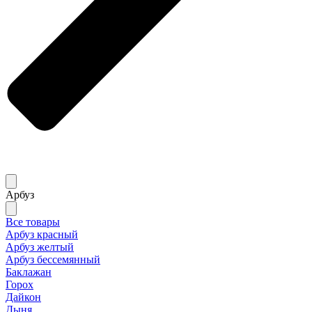
Арбуз
Все товары
Арбуз красный
Арбуз желтый
Арбуз бессемянный
Баклажан
Горох
Дайкон
Дыня