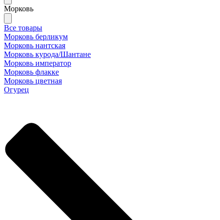
Морковь
Все товары
Морковь берликум
Морковь нантская
Морковь курода/Шантане
Морковь император
Морковь флакке
Морковь цветная
Огурец