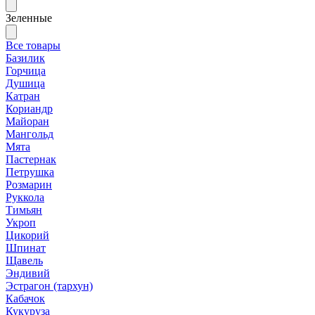
Зеленные
Все товары
Базилик
Горчица
Душица
Катран
Кориандр
Майоран
Мангольд
Мята
Пастернак
Петрушка
Розмарин
Руккола
Тимьян
Укроп
Цикорий
Шпинат
Щавель
Эндивий
Эстрагон (тархун)
Кабачок
Кукуруза