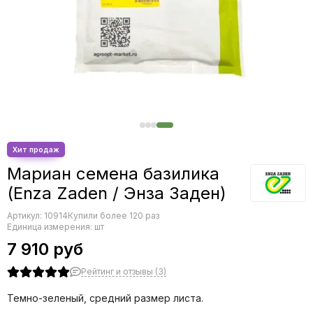
Шпинат
Редис
Щавель
Редька
Эндивий
Салат
Эстрагон (тархун)
Свекла
Сельдерей
Спаржа
Томат
Тыква
Земляника
Микрозелень - семена для проращивания
Мариан семена базилика
Фасоль
(Enza Zaden / Энза Заден)
Фенхель
Артикул:
10914
Купили более 120 раз
Единица измерения: шт
7 910 руб
Рейтинг и отзывы (3)
Темно-зеленый, средний размер листа.