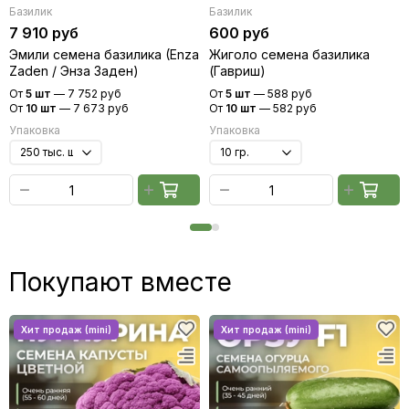
Базилик
Базилик
7 910 руб
600 руб
Эмили семена базилика (Enza
Жиголо семена базилика
Zaden / Энза Заден)
(Гавриш)
От
5 шт
—
7 752 руб
От
5 шт
—
588 руб
От
10 шт
—
7 673 руб
От
10 шт
—
582 руб
Упаковка
Упаковка
Покупают вместе