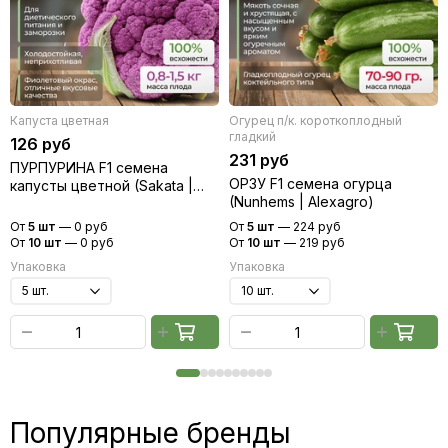
Капуста цветная
Огурец п/к. короткоплодный
гладкий
126 руб
231 руб
ПУРПУРИНА F1 семена
ОРЗУ F1 семена огурца
капусты цветной (Sakata |
(Nunhems | Alexagro)
Alexagro)
От
5 шт
—
0 руб
От
5 шт
—
224 руб
От
10 шт
—
0 руб
От
10 шт
—
219 руб
Упаковка
Упаковка
Популярные бренды