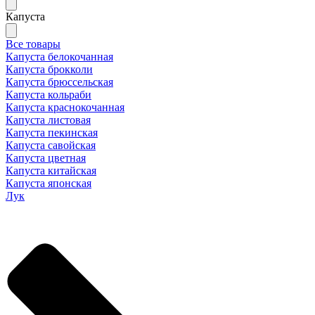
Капуста
Все товары
Капуста белокочанная
Капуста брокколи
Капуста брюссельская
Капуста кольраби
Капуста краснокочанная
Капуста листовая
Капуста пекинская
Капуста савойская
Капуста цветная
Капуста китайская
Капуста японская
Лук