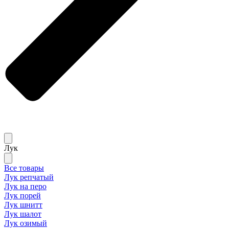
Лук
Все товары
Лук репчатый
Лук на перо
Лук порей
Лук шнитт
Лук шалот
Лук озимый