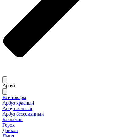
Арбуз
Все товары
Арбуз красный
Арбуз желтый
Арбуз бессемянный
Баклажан
Горох
Дайкон
Дыня