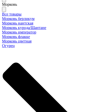
Морковь
Все товары
Морковь берликум
Морковь нантская
Морковь курода/Шантане
Морковь император
Морковь флакке
Морковь цветная
Огурец