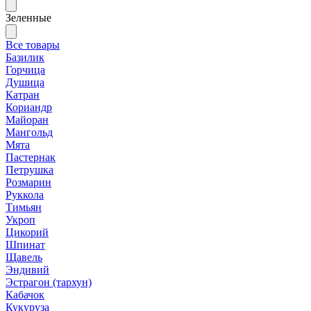
Зеленные
Все товары
Базилик
Горчица
Душица
Катран
Кориандр
Майоран
Мангольд
Мята
Пастернак
Петрушка
Розмарин
Руккола
Тимьян
Укроп
Цикорий
Шпинат
Щавель
Эндивий
Эстрагон (тархун)
Кабачок
Кукуруза