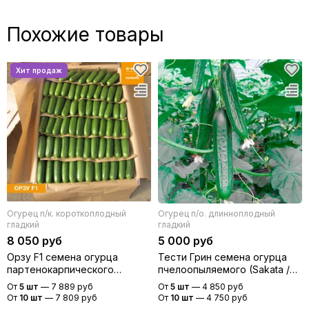
Похожие товары
Огурец п/к. короткоплодный
Огурец п/о. длинноплодный
гладкий
гладкий
8 050 руб
5 000 руб
Орзу F1 семена огурца
Тести Грин семена огурца
партенокарпического
пчелоопыляемого (Sakata /
(Nunhems / Нюнемс)
Саката)
От
5 шт
—
7 889 руб
От
5 шт
—
4 850 руб
От
10 шт
—
7 809 руб
От
10 шт
—
4 750 руб