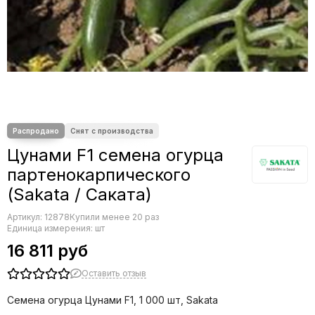
Редис
Редька
Салат
Свекла
Сельдерей
Спаржа
Томат
Тыква
Земляника
Цунами F1 семена огурца
Микрозелень - семена для проращивания
партенокарпического
Фасоль
(Sakata / Саката)
Фенхель
Артикул:
12878
Купили менее 20 раз
Единица измерения: шт
16 811 руб
Оставить отзыв
Семена огурца Цунами F1, 1 000 шт, Sakata