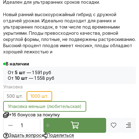
Идеален для ультраранних сроков посадки.
Новый ранний высокоурожайный гибрид с дружной
отдачей урожая. Идеально подходит для ранних и
ультраранних посадок, в том числе под временными
укрытиями. Плоды превосходного качества, ровной
округлой формы, плотные, не подвержены растрескиванию.
Высокий процент плодов имеет «носик», плоды обладают
хорошей лежкостью и
В наличии
От
5 шт
—
1 591 руб
От
10 шт
—
1 558 руб
Упаковка
500 шт.
1000 шт.
Упаковка меньше (любительская)
+16 бонусов за покупку
Задать вопрос
Поделиться