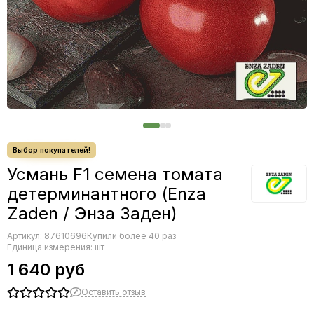
Редис
Редька
Салат
Свекла
Сельдерей
Спаржа
Томат
Тыква
Земляника
Микрозелень - семена для проращивания
Усмань F1 семена томата
Фасоль
детерминантного (Enza
Фенхель
Zaden / Энза Заден)
Артикул:
87610696
Купили более 40 раз
Единица измерения: шт
1 640 руб
Оставить отзыв