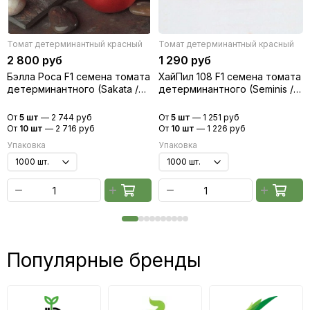
Томат детерминантный красный
Томат детерминантный красный
2 800 руб
1 290 руб
Бэлла Роса F1 семена томата
ХайПил 108 F1 семена томата
детерминантного (Sakata /
детерминантного (Seminis /
Саката)
Семинис)
От
5 шт
—
2 744 руб
От
5 шт
—
1 251 руб
От
10 шт
—
2 716 руб
От
10 шт
—
1 226 руб
Упаковка
Упаковка
Популярные бренды