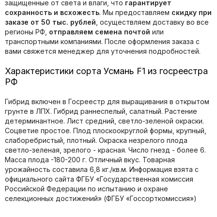
защищенные от света и влаги, что
гарантирует
сохранность и всхожесть
. Мы предоставляем
скидку при
заказе от 50 тыс. рублей
, осуществляем доставку во все
регионы РФ,
отправляем семена почтой
или
транспортными компаниями. После оформления заказа с
вами свяжется менеджер для уточнения подробностей.
Характеристики сорта Усмань F1 из госреестра
РФ
Гибрид включен в Госреестр для выращивания в открытом
грунте в ЛПХ. Гибрид раннеспелый, салатный. Растение
детерминантное. Лист средний, светло-зеленой окраски.
Соцветие простое. Плод плоскоокруглой формы, крупный,
слаборебристый, плотный. Окраска незрелого плода
светло-зеленая, зрелого - красная. Число гнезд - более 6.
Масса плода -180-200 г. Отличный вкус. Товарная
урожайность составила 6,8 кг./кв.м. Информация взята с
официального сайта ФГБУ «Государственная комиссия
Российской Федерации по иcпытанию и охране
селекционных достижений» (ФГБУ «Госсорткомиссия»)