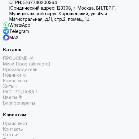
ОГРН: 5167746200364
Юридический адрес: 123308, г. Москва, ВН.ТЕР.Г.
Муниципальный округ Хорошевский, ул. 4-ая
Магистральная, д.11, стр.2, помещ. 1Ц
WhatsApp
Telegram
MAX
Каталог
ПРОФСЕМЕНА
Мини-Проф (alexagro)
Производители
Новинки ❇️
Комплекты
Хиты ✅
РАСПРОДАЖА ❗️
Цветы 💐
Биопрепараты
Клиентам
Прайс лист
Контакты
Статьи