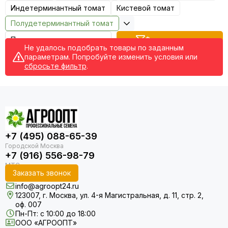
Индетерминантный томат
Кистевой томат
Редис
Редька
Полудетерминантный томат
Салат
Фильтр товаров
Свекла
Не удалось подобрать товары по заданным
параметрам. Попробуйте изменить условия или
Сельдерей
сбросьте фильтр
.
Спаржа
Томат
Тыква
Земляника
Микрозелень - семена для проращивания
Фасоль
+7 (495) 088-65-39
Фенхель
+7 (916) 556-98-79
Заказать звонок
info@agroopt24.ru
123007, г. Москва, ул. 4-я Магистральная, д. 11, стр. 2,
оф. 007
Пн-Пт: с 10:00 до 18:00
ООО «АГРООПТ»