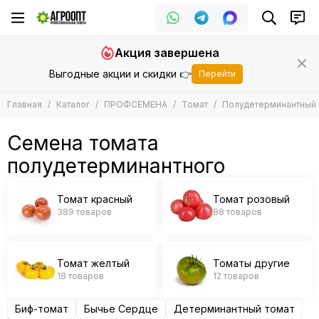
ПРОФСЕМЕНА
Томат
Акция завершена
Все товары
Все товары
Выгодные акции и скидки 👉
Перейти
Арбуз
Томат красный
Баклажан
Томат розовый
Главная
Каталог
ПРОФСЕМЕНА
Томат
Полудетерминантный 
Горох
Томат желтый
Дайкон
Томаты другие
Семена томата
Дыня
полудетерминантного
Зеленные
Кабачок
Кукуруза
Томат красный
Томат розовый
Капуста
389 товаров
88 товаров
Лук
Морковь
Огурец
Томат желтый
Томаты другие
18 товаров
12 товаров
Патиссон
Перец
Биф-томат
Бычье Сердце
Детерминантный томат
Подвой