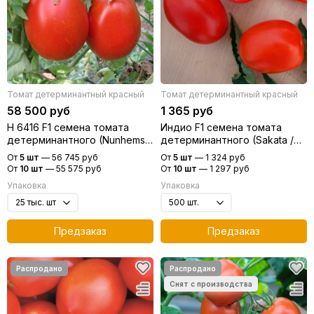
Томат детерминантный красный
Томат детерминантный красный
58 500 руб
1 365 руб
Н 6416 F1 семена томата
Индио F1 семена томата
детерминантного (Nunhems /
детерминантного (Sakata /
Нюнемс)
Саката)
От
5 шт
—
56 745 руб
От
5 шт
—
1 324 руб
От
10 шт
—
55 575 руб
От
10 шт
—
1 297 руб
Упаковка
Упаковка
Предзаказ
Предзаказ