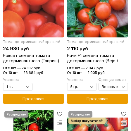
Томат детерминантный красный
Томат детерминантный красный
24 930 руб
2 110 руб
Роксет семена томата
Ричи F1 семена томата
детерминантного (Гавриш)
детерминантного (Bejo /
Бейо)
От
5 шт
—
24 182 руб
От
5 шт
—
2 047 руб
От
10 шт
—
23 684 руб
От
10 шт
—
2 005 руб
Упаковка
Упаковка
Фракция семян
Предзаказ
Предзаказ