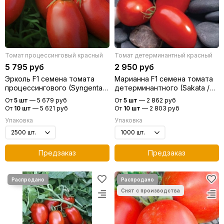
Томат процессинговый красный
Томат детерминантный красный
5 795 руб
2 950 руб
Эрколь F1 семена томата
Марианна F1 семена томата
процессингового (Syngenta /
детерминантного (Sakata /
Сингента)
Саката)
От
5 шт
—
5 679 руб
От
5 шт
—
2 862 руб
От
10 шт
—
5 621 руб
От
10 шт
—
2 803 руб
Упаковка
Упаковка
Предзаказ
Предзаказ