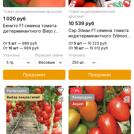
Томат детерминантный красный
Томат индетерминантный
красный
1 020 руб
10 539 руб
Бенито F1 семена томата
Сэр Элиан F1 семена томата
детерминантного (Bejo /
индетерминантного (Vilmorin
Бейо)
/ Вильморин)
От
5 шт
—
989 руб
От
5 шт
—
10 223 руб
От
10 шт
—
969 руб
От
10 шт
—
10 012 руб
Упаковка
Фракция семян
Упаковка
Предзаказ
Предзаказ
−3%