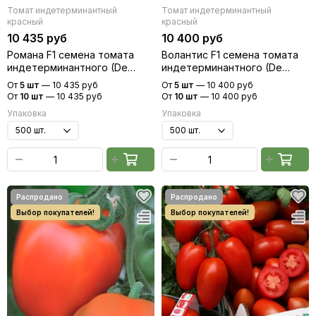
Томат индетерминантный
Томат индетерминантный
красный
красный
10 435 руб
10 400 руб
Романа F1 семена томата
Волантис F1 семена томата
индетерминантного (De
индетерминантного (De
Ruiter Seeds / Де Ройтер
Ruiter Seeds / Де Ройтер
От
5 шт
—
10 435 руб
От
5 шт
—
10 400 руб
Сидс)
Сидс)
От
10 шт
—
10 435 руб
От
10 шт
—
10 400 руб
Упаковка
Упаковка