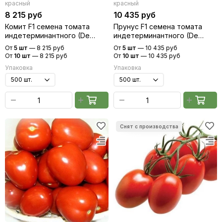
красный
красный
8 215 руб
10 435 руб
Комит F1 семена томата
Прунус F1 семена томата
индетерминантного (De
индетерминантного (De
Ruiter Seeds / Де Ройтер
Ruiter Seeds / Де Ройтер
От
5 шт
—
8 215 руб
От
5 шт
—
10 435 руб
Сидс)
Сидс)
От
10 шт
—
8 215 руб
От
10 шт
—
10 435 руб
Упаковка
Упаковка