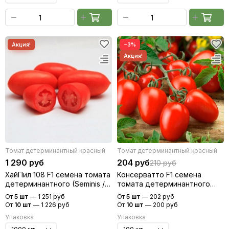
−3%
Томат детерминантный красный
Томат детерминантный красный
1 290 руб
204 руб
210 руб
ХайПил 108 F1 семена томата
Консерватто F1 семена
детерминантного (Seminis /
томата детерминантного
Семинис)
(Гавриш)
От
5 шт
—
1 251 руб
От
5 шт
—
202 руб
От
10 шт
—
1 226 руб
От
10 шт
—
200 руб
Упаковка
Упаковка