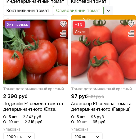
Индетерминантный томат
Кистевой томат
Редис
Коктейльный томат
Сливовидный томат
Редька
Салат
Фильтр товаров
−3%
Свекла
Сельдерей
Спаржа
Томат
Тыква
Земляника
Микрозелень - семена для проращивания
Фасоль
Фенхель
Томат детерминантный красный
Томат детерминантный красный
2 390 руб
97 руб
100 руб
Лоджейн F1 семена томата
Агрессор F1 семена томата
детерминантного (Enza
детерминантного (Гавриш)
Zaden / Энза Заден)
От
5 шт
—
2 342 руб
От
5 шт
—
96 руб
От
10 шт
—
2 318 руб
От
10 шт
—
95 руб
Упаковка
Упаковка