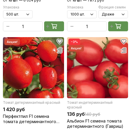
От
10 шт
—
6 024 руб
От
10 шт
—
1 872 руб
Упаковка
Упаковка
Фракция семян
−3%
Томат детерминантный красный
Томат индетерминантный
красный
1 420 руб
136 руб
140 руб
Перфектпил F1 семена
Альбион F1 семена томата
томата детерминантного
детерминантного (Гавриш)
(Seminis / Семинис)