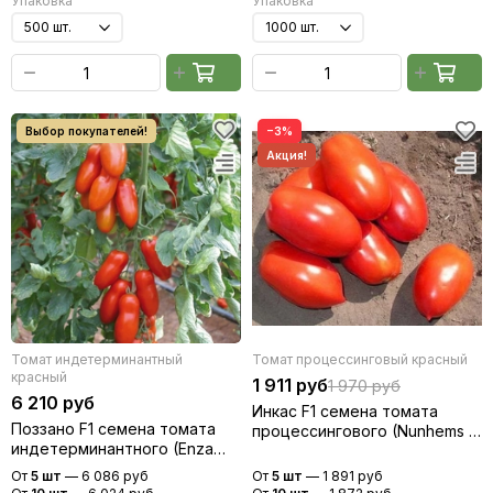
Упаковка
Упаковка
−3%
Томат индетерминантный
Томат процессинговый красный
красный
1 911 руб
1 970 руб
6 210 руб
Инкас F1 семена томата
Поззано F1 семена томата
процессингового (Nunhems /
индетерминантного (Enza
Нюнемс)
Zaden / Энза Заден)
От
5 шт
—
6 086 руб
От
5 шт
—
1 891 руб