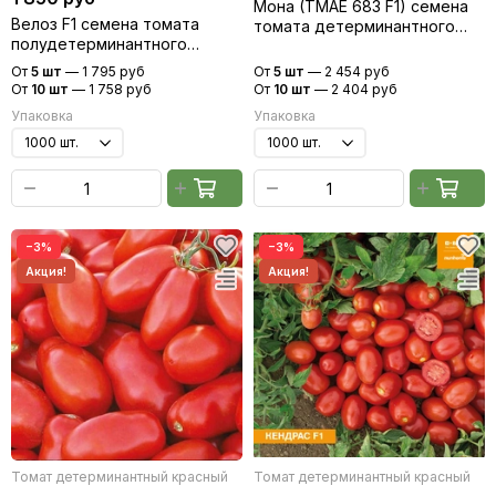
Мона (TMAE 683 F1) семена
Велоз F1 семена томата
томата детерминантного
полудетерминантного
(Sakata / Саката)
(Seminis / Семинис)
От
5 шт
—
1 795 руб
От
5 шт
—
2 454 руб
От
10 шт
—
1 758 руб
От
10 шт
—
2 404 руб
Упаковка
Упаковка
−3%
−3%
Томат детерминантный красный
Томат детерминантный красный