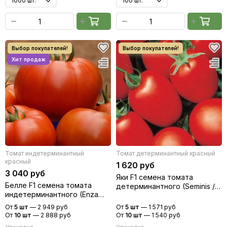
Томат индетерминантный
Томат детерминантный красный
красный
1 620 руб
3 040 руб
Яки F1 семена томата
Белле F1 семена томата
детерминантного (Seminis /
индетерминантного (Enza
Семинис)
Zaden / Энза Заден)
От
5 шт
—
2 949 руб
От
5 шт
—
1 571 руб
От
10 шт
—
2 888 руб
От
10 шт
—
1 540 руб