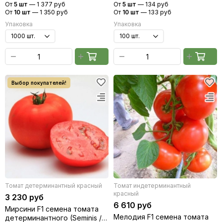
От
5 шт
—
1 377 руб
От
5 шт
—
134 руб
От
10 шт
—
1 350 руб
От
10 шт
—
133 руб
Упаковка
Упаковка
Томат детерминантный красный
Томат индетерминантный
красный
3 230 руб
6 610 руб
Мирсини F1 семена томата
Мелодия F1 семена томата
детерминантного (Seminis /