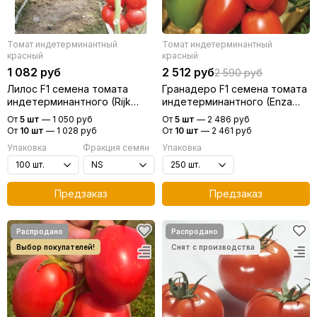
Томат индетерминантный
Томат индетерминантный
красный
красный
1 082 руб
2 512 руб
2 590 руб
Лилос F1 семена томата
Гранадеро F1 семена томата
индетерминантного (Rijk
индетерминантного (Enza
Zwaan / Райк Цваан)
Zaden / Энза Заден)
От
5 шт
—
1 050 руб
От
5 шт
—
2 486 руб
От
10 шт
—
1 028 руб
От
10 шт
—
2 461 руб
Упаковка
Фракция семян
Упаковка
Предзаказ
Предзаказ