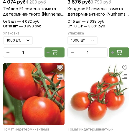
4 074 руб
3 676 руб
4 200 руб
3 790 руб
Тейлор F1 семена томата
Кендрас F1 семена томата
детерминантного (Nunhems /
детерминантного (Nunhems /
Нюнемс)
Нюнемс)
От
5 шт
—
4 032 руб
От
5 шт
—
3 638 руб
От
10 шт
—
3 990 руб
От
10 шт
—
3 601 руб
Упаковка
Упаковка
Томат индетерминантный
Томат индетерминантный