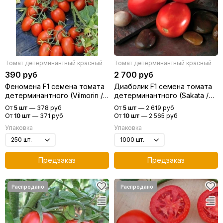
Томат детерминантный красный
Томат детерминантный красный
390 руб
2 700 руб
Феномена F1 семена томата
Диаболик F1 семена томата
детерминантного (Vilmorin /
детерминантного (Sakata /
Вильморин)
Саката)
От
5 шт
—
378 руб
От
5 шт
—
2 619 руб
От
10 шт
—
371 руб
От
10 шт
—
2 565 руб
Упаковка
Упаковка
Предзаказ
Предзаказ