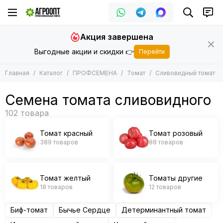
ПРОФСЕМЕНА
Томат
Акция завершена
Все товары
Все товары
Выгодные акции и скидки 👉
Перейти
Арбуз
Томат красный
Баклажан
Томат розовый
Главная
Каталог
ПРОФСЕМЕНА
Томат
Сливовидный томат
Горох
Томат желтый
Дайкон
Томаты другие
Семена томата сливовидного
Дыня
Зеленные
Кабачок
Томат красный
Томат розовый
Кукуруза
389 товаров
88 товаров
Капуста
Лук
Морковь
Томат желтый
Томаты другие
Огурец
18 товаров
12 товаров
Патиссон
Перец
Биф-томат
Бычье Сердце
Детерминантный томат
Подвой