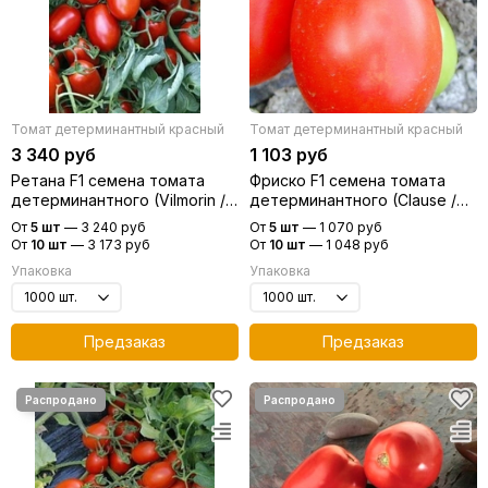
Томат детерминантный красный
Томат детерминантный красный
3 340 руб
1 103 руб
Ретана F1 семена томата
Фриско F1 семена томата
детерминантного (Vilmorin /
детерминантного (Clause /
Вильморин)
Клос)
От
5 шт
—
3 240 руб
От
5 шт
—
1 070 руб
От
10 шт
—
3 173 руб
От
10 шт
—
1 048 руб
Упаковка
Упаковка
Предзаказ
Предзаказ