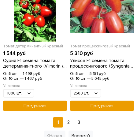
Томат детерминантный красный
Томат процессинговый красный
1 544 руб
5 310 руб
Сурия F1 семена томата
Улиссе F1 семена томата
детерминантного (Vilmorin /
процессингового (Syngenta /
Вильморин)
Сингента)
От
5 шт
—
1 498 руб
От
5 шт
—
5 151 руб
От
10 шт
—
1 467 руб
От
10 шт
—
5 045 руб
Упаковка
Упаковка
Предзаказ
Предзаказ
1
2
3
Назад
Вперед