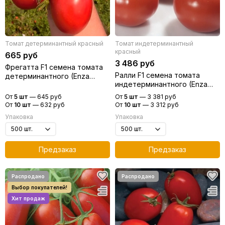
Томат детерминантный красный
Томат индетерминантный
красный
665 руб
3 486 руб
Фрегатта F1 семена томата
Ралли F1 семена томата
детерминантного (Enza
индетерминантного (Enza
Zaden / Энза Заден)
Zaden / Энза Заден)
От
5 шт
—
645 руб
От
5 шт
—
3 381 руб
От
10 шт
—
632 руб
От
10 шт
—
3 312 руб
Упаковка
Упаковка
Предзаказ
Предзаказ