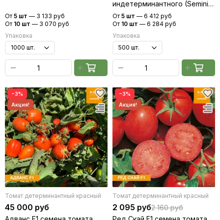
индетерминантного (Seminis
Семинис)
/ Семинис)
От
5 шт
—
3 133 руб
От
5 шт
—
6 412 руб
От
10 шт
—
3 070 руб
От
10 шт
—
6 284 руб
Упаковка
Упаковка
−3%
−3%
Томат детерминантный красный
Томат детерминантный красный
45 000 руб
2 095 руб
2 160 руб
Адванс F1 семена томата
Ред Скай F1 семена томата