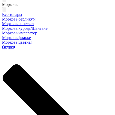
Морковь
Все товары
Морковь берликум
Морковь нантская
Морковь курода/Шантане
Морковь император
Морковь флакке
Морковь цветная
Огурец