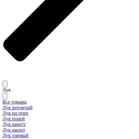
Лук
Все товары
Лук репчатый
Лук на перо
Лук порей
Лук шнитт
Лук шалот
Лук озимый