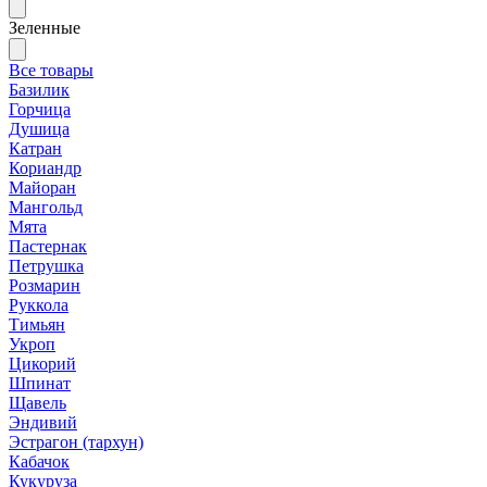
Зеленные
Все товары
Базилик
Горчица
Душица
Катран
Кориандр
Майоран
Мангольд
Мята
Пастернак
Петрушка
Розмарин
Руккола
Тимьян
Укроп
Цикорий
Шпинат
Щавель
Эндивий
Эстрагон (тархун)
Кабачок
Кукуруза