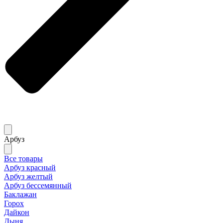
Арбуз
Все товары
Арбуз красный
Арбуз желтый
Арбуз бессемянный
Баклажан
Горох
Дайкон
Дыня