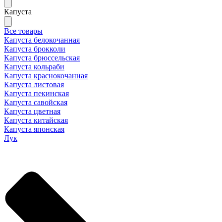
Капуста
Все товары
Капуста белокочанная
Капуста брокколи
Капуста брюссельская
Капуста кольраби
Капуста краснокочанная
Капуста листовая
Капуста пекинская
Капуста савойская
Капуста цветная
Капуста китайская
Капуста японская
Лук