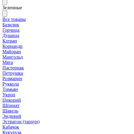
Зеленные
Все товары
Базилик
Горчица
Душица
Катран
Кориандр
Майоран
Мангольд
Мята
Пастернак
Петрушка
Розмарин
Руккола
Тимьян
Укроп
Цикорий
Шпинат
Щавель
Эндивий
Эстрагон (тархун)
Кабачок
Кукуруза