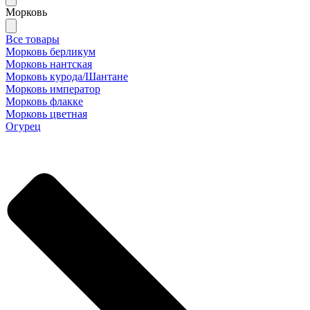
Морковь
Все товары
Морковь берликум
Морковь нантская
Морковь курода/Шантане
Морковь император
Морковь флакке
Морковь цветная
Огурец