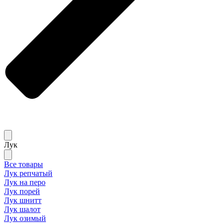
Лук
Все товары
Лук репчатый
Лук на перо
Лук порей
Лук шнитт
Лук шалот
Лук озимый