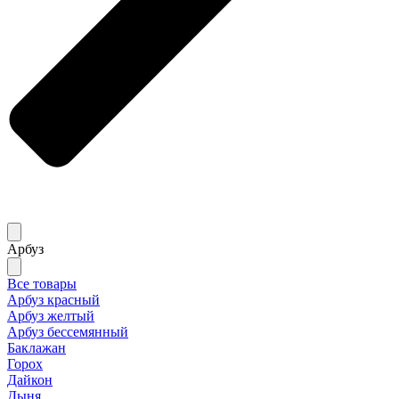
Арбуз
Все товары
Арбуз красный
Арбуз желтый
Арбуз бессемянный
Баклажан
Горох
Дайкон
Дыня