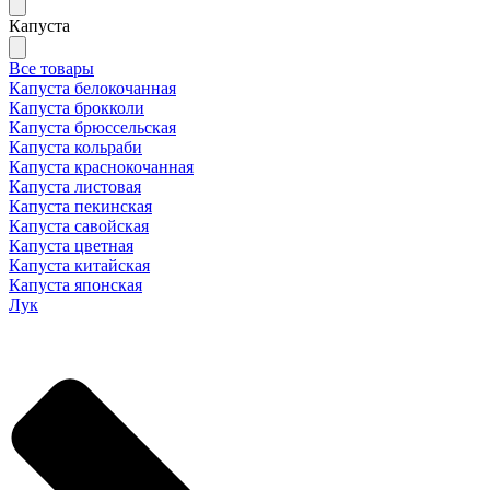
Капуста
Все товары
Капуста белокочанная
Капуста брокколи
Капуста брюссельская
Капуста кольраби
Капуста краснокочанная
Капуста листовая
Капуста пекинская
Капуста савойская
Капуста цветная
Капуста китайская
Капуста японская
Лук