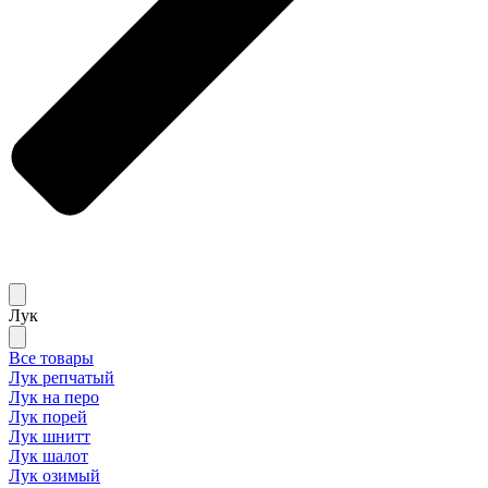
Лук
Все товары
Лук репчатый
Лук на перо
Лук порей
Лук шнитт
Лук шалот
Лук озимый