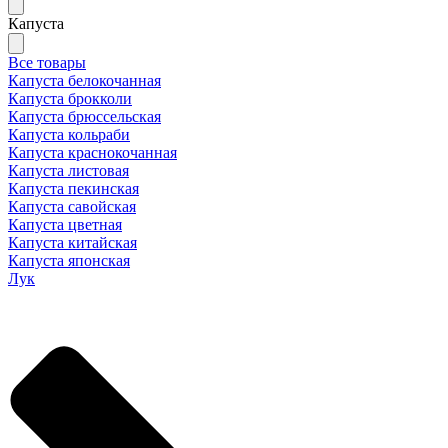
Капуста
Все товары
Капуста белокочанная
Капуста брокколи
Капуста брюссельская
Капуста кольраби
Капуста краснокочанная
Капуста листовая
Капуста пекинская
Капуста савойская
Капуста цветная
Капуста китайская
Капуста японская
Лук