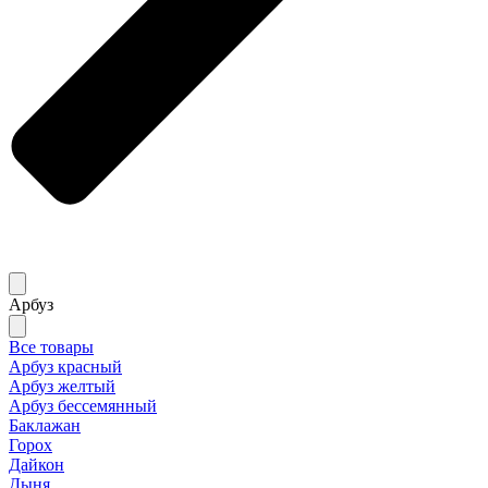
Арбуз
Все товары
Арбуз красный
Арбуз желтый
Арбуз бессемянный
Баклажан
Горох
Дайкон
Дыня