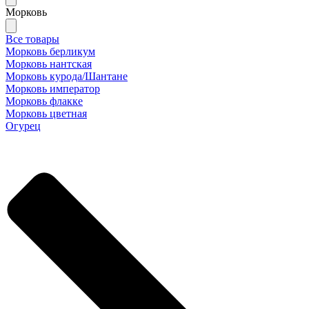
Морковь
Все товары
Морковь берликум
Морковь нантская
Морковь курода/Шантане
Морковь император
Морковь флакке
Морковь цветная
Огурец