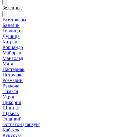
Зеленные
Все товары
Базилик
Горчица
Душица
Катран
Кориандр
Майоран
Мангольд
Мята
Пастернак
Петрушка
Розмарин
Руккола
Тимьян
Укроп
Цикорий
Шпинат
Щавель
Эндивий
Эстрагон (тархун)
Кабачок
Кукуруза