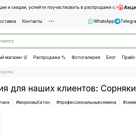
Акци
ии и скидки, успейте поучаствовать в распродаже 👉
оставка
Контакты
WhatsApp
Telegr
й магазин 🛒
Распродажа %
Фотогалерея
Блог
Прайс
орняки
ия для наших клиентов: Сорняки
танэ
#морковьКатон
#профессиональныесемена
#сем