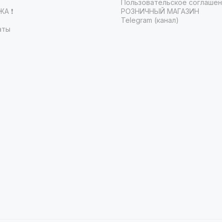
Пользовательское соглаше
А ❗️
РОЗНИЧНЫЙ МАГАЗИН
Telegram (канал)
аты