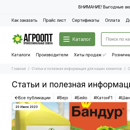
ВНИМАНИЕ! Выгодные акц
Как заказать
Прайс лист
Сертификаты
Оплата
Д
Каталог
Каталоги
Производители
Хиты продаж ✅
Розничны
Главная
Статьи и полезная информация для наших клиентов
С
Статьи и полезная информац
Все публикации
#Bejo
#Бейо
#КатонF1
#Шан
20 Июля 2023