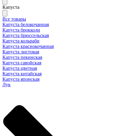
Капуста
Все товары
Капуста белокочанная
Капуста брокколи
Капуста брюссельская
Капуста кольраби
Капуста краснокочанная
Капуста листовая
Капуста пекинская
Капуста савойская
Капуста цветная
Капуста китайская
Капуста японская
Лук