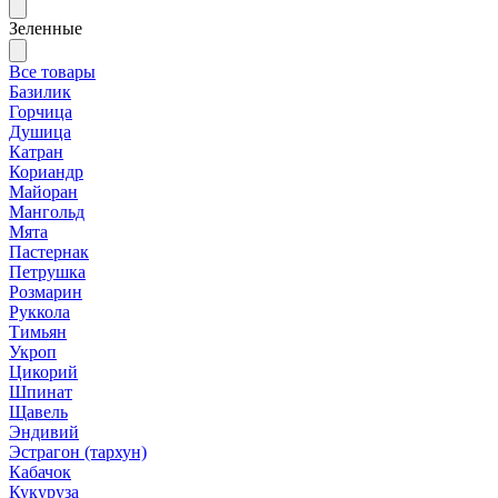
Зеленные
Все товары
Базилик
Горчица
Душица
Катран
Кориандр
Майоран
Мангольд
Мята
Пастернак
Петрушка
Розмарин
Руккола
Тимьян
Укроп
Цикорий
Шпинат
Щавель
Эндивий
Эстрагон (тархун)
Кабачок
Кукуруза