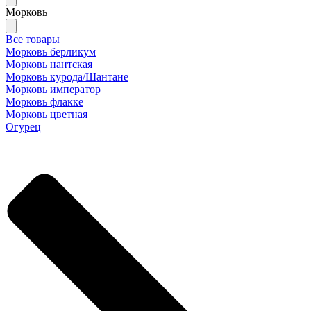
Морковь
Все товары
Морковь берликум
Морковь нантская
Морковь курода/Шантане
Морковь император
Морковь флакке
Морковь цветная
Огурец