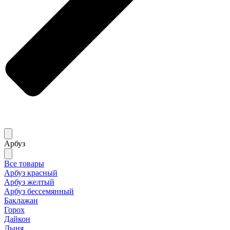
Арбуз
Все товары
Арбуз красный
Арбуз желтый
Арбуз бессемянный
Баклажан
Горох
Дайкон
Дыня