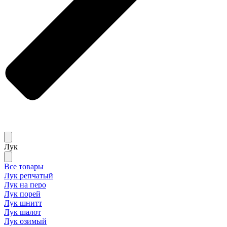
Лук
Все товары
Лук репчатый
Лук на перо
Лук порей
Лук шнитт
Лук шалот
Лук озимый